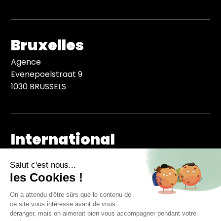
Bruxelles
Agence
Evenepoelstraat 9
1030 BRUSSELS
International
Icom
.becoming
est membre
du
réseau ICOM
depuis + de 25 ans
et Préside l’Europe